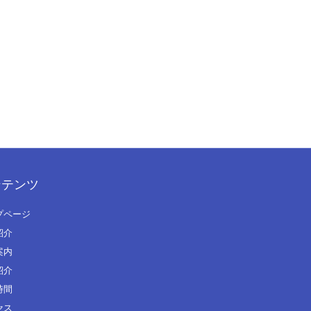
ンテンツ
プページ
紹介
案内
紹介
時間
セス